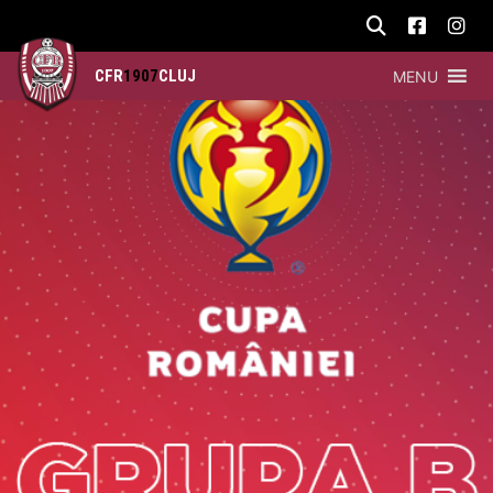
CFR
1907
CLUJ
MENU