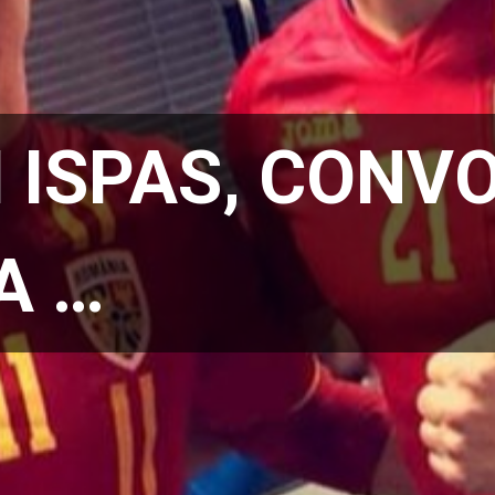
I ISPAS, CONV
A …