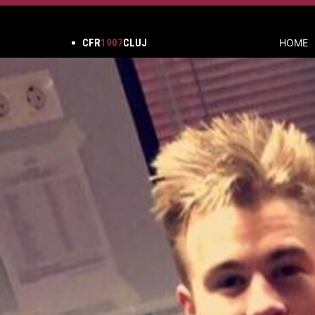
CFR
1907
CLUJ
HOME