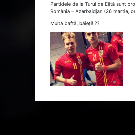
Partidele de la Turul de Elită sunt p
România – Azerbaidjan (26 martie, or
Multă baftă, băieți! ??