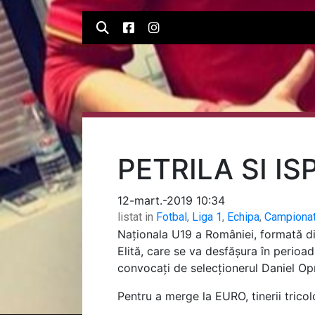
PETRILA SI I
12-mart.-2019 10:34
listat in
Fotbal
,
Liga 1
,
Echipa
,
Campiona
Naționala U19 a României, formată din
Elită, care se va desfășura în perioad
convocați de selecționerul Daniel Op
Pentru a merge la EURO, tinerii tricol