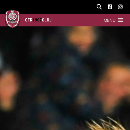
CFR
1907
CLUJ
MENU