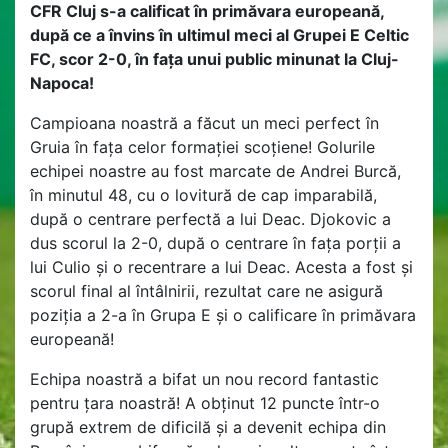
CFR Cluj s-a calificat în primăvara europeană,
după ce a învins în ultimul meci al Grupei E Celtic
FC, scor 2-0, în fața unui public minunat la Cluj-
Napoca!
Campioana noastră a făcut un meci perfect în
Gruia în fața celor formației scoțiene! Golurile
echipei noastre au fost marcate de Andrei Burcă,
în minutul 48, cu o lovitură de cap imparabilă,
după o centrare perfectă a lui Deac. Djokovic a
dus scorul la 2-0, după o centrare în fața porții a
lui Culio și o recentrare a lui Deac. Acesta a fost și
scorul final al întâlnirii, rezultat care ne asigură
poziția a 2-a în Grupa E și o calificare în primăvara
europeană!
Echipa noastră a bifat un nou record fantastic
pentru țara noastră! A obținut 12 puncte într-o
grupă extrem de dificilă și a devenit echipa din