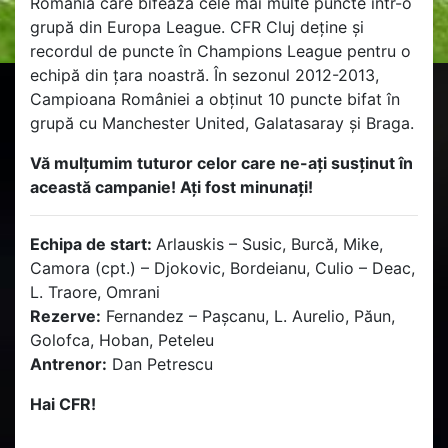
România care bifează cele mai multe puncte într-o
grupă din Europa League. CFR Cluj deține și
recordul de puncte în Champions League pentru o
echipă din țara noastră. În sezonul 2012-2013,
Campioana României a obținut 10 puncte bifat în
grupă cu Manchester United, Galatasaray și Braga.
Vă mulțumim tuturor celor care ne-ați susținut în
această campanie! Ați fost minunați!
Echipa de start:
Arlauskis – Susic, Burcă, Mike,
Camora (cpt.) – Djokovic, Bordeianu, Culio – Deac,
L. Traore, Omrani
Rezerve:
Fernandez – Paşcanu, L. Aurelio, Păun,
Golofca, Hoban, Peteleu
Antrenor:
Dan Petrescu
Hai CFR!