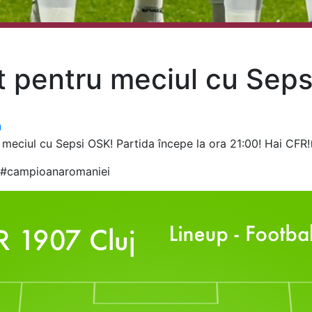
t pentru meciul cu Seps
a
meciul cu Sepsi OSK! Partida începe la ora 21:00! Hai CFR
a1 #campioanaromaniei