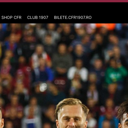
 SHOP CFR
CLUB 1907
BILETE.CFR1907.RO