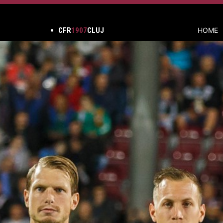
CFR
1907
CLUJ
HOME