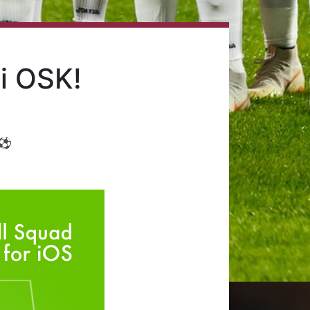
i OSK!
!⚽️