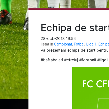
Echipa de star
28-oct.-2018 19:54
listat in
Campionat
,
Fotbal
,
Liga 1
,
Echip
Vă prezentăm echipa de start pentru 
#baftabaieti #cfrcluj #football #lig