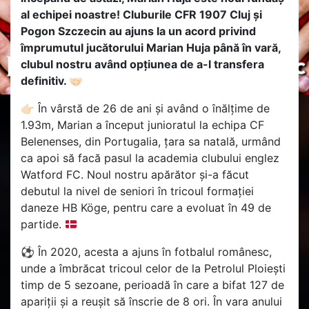
al echipei noastre! Cluburile CFR 1907 Cluj și
Pogon Szczecin au ajuns la un acord privind
împrumutul jucătorului Marian Huja până în vară,
clubul nostru având opțiunea de a-l transfera
definitiv.
🤝🏻
👉🏻
În vârstă de 26 de ani și având o înălțime de
1.93m, Marian a început junioratul la echipa CF
Belenenses, din Portugalia, țara sa natală, urmând
ca apoi să facă pasul la academia clubului englez
Watford FC. Noul nostru apărător și-a făcut
debutul la nivel de seniori în tricoul formației
daneze HB Köge, pentru care a evoluat în 49 de
partide.
⚽ În 2020, acesta a ajuns în fotbalul românesc,
unde a îmbrăcat tricoul celor de la Petrolul Ploiești
timp de 5 sezoane, perioadă în care a bifat 127 de
apariții și a reușit să înscrie de 8 ori. În vara anului