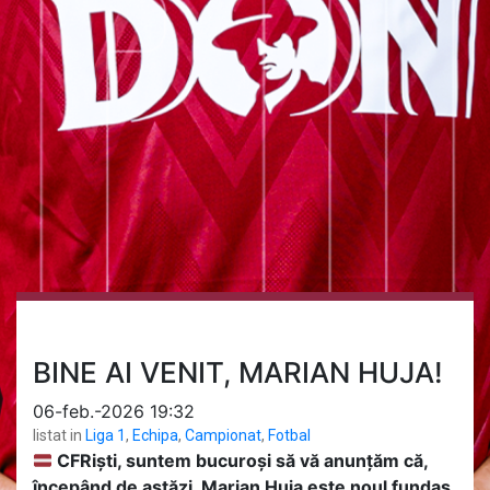
BINE AI VENIT, MARIAN HUJA!
06-feb.-2026 19:32
listat in
Liga 1
,
Echipa
,
Campionat
,
Fotbal
CFRiști, suntem bucuroși să vă anunțăm că,
începând de astăzi, Marian Huja este noul fundaș