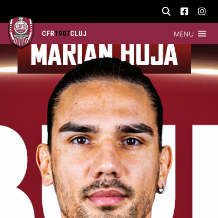
CFR
1907
CLUJ
MENU