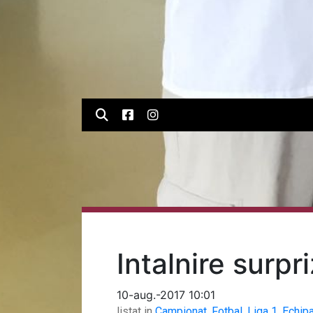
Intalnire surpr
10-aug.-2017 10:01
listat in
Campionat
,
Fotbal
,
Liga 1
,
Echip