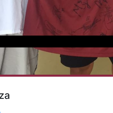
iza
a