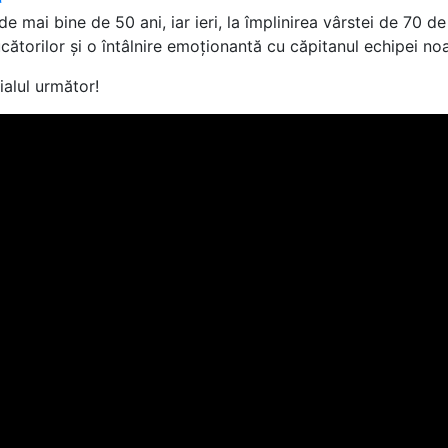
 mai bine de 50 ani, iar ieri, la împlinirea vârstei de 70 de 
cătorilor și o întâlnire emoționantă cu căpitanul echipei n
ialul următor!