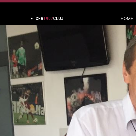
CFR
1907
CLUJ
HOME