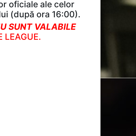
or oficiale ale celor
lui (după ora 16:00).
U SUNT VALABILE
E LEAGUE.