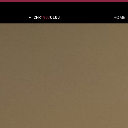
CFR
1907
CLUJ
HOME