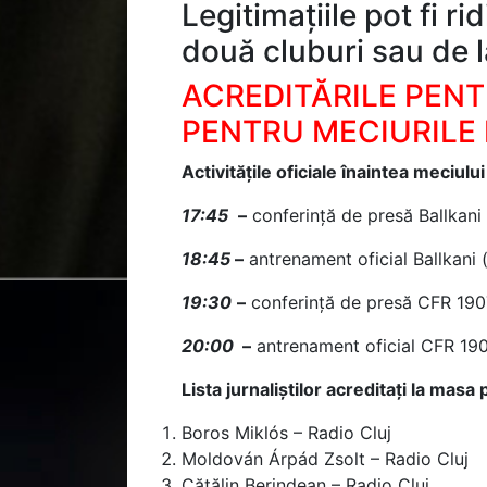
Legitimațiile pot fi ri
două cluburi sau de l
ACREDITĂRILE PENT
PENTRU MECIURILE
Activitățile oficiale înaintea meciului
17:45
–
conferință de presă Ballkani
18:45
–
antrenament oficial Ballkani 
19:30
–
conferință de presă CFR 190
20:00
–
antrenament oficial CFR 1907
Lista jurnaliștilor acreditați la masa 
Boros Miklós – Radio Cluj
Moldován Árpád Zsolt – Radio Cluj
Cătălin Berindean – Radio Cluj