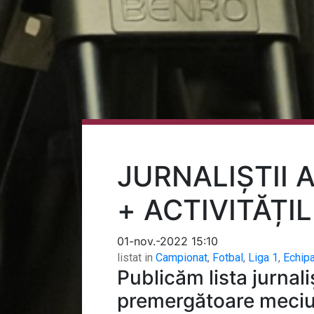
JURNALIȘTII 
+ ACTIVITĂȚIL
01-nov.-2022 15:10
listat in
Campionat
,
Fotbal
,
Liga 1
,
Echip
Publicăm lista jurnaliș
premergătoare meciul