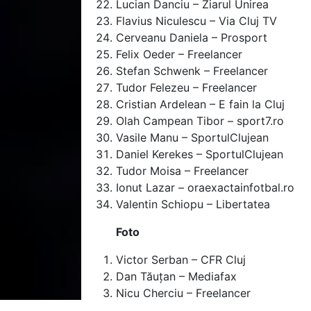
Lucian Danciu – Ziarul Unirea
Flavius Niculescu – Via Cluj TV
Cerveanu Daniela – Prosport
Felix Oeder – Freelancer
Stefan Schwenk – Freelancer
Tudor Felezeu – Freelancer
Cristian Ardelean – E fain la Cluj
Olah Campean Tibor – sport7.ro
Vasile Manu – SportulClujean
Daniel Kerekes – SportulClujean
Tudor Moisa – Freelancer
Ionut Lazar – oraexactainfotbal.ro
Valentin Schiopu – Libertatea
Foto
Victor Serban – CFR Cluj
Dan Tăuțan – Mediafax
Nicu Cherciu – Freelancer
Andrei Ardelean – E fain la Cluj