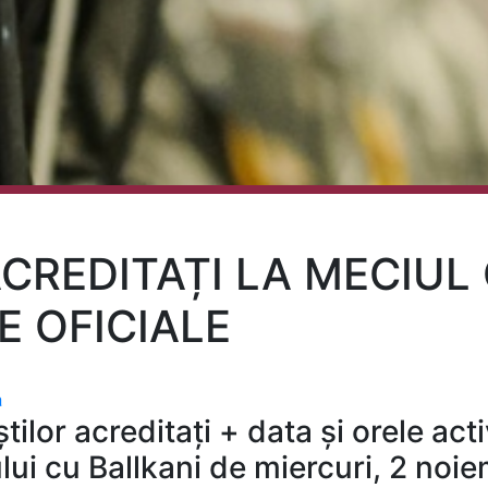
ACREDITAȚI LA MECIUL
E OFICIALE
a
tilor acreditați + data și orele activ
ui cu Ballkani de miercuri, 2 noi