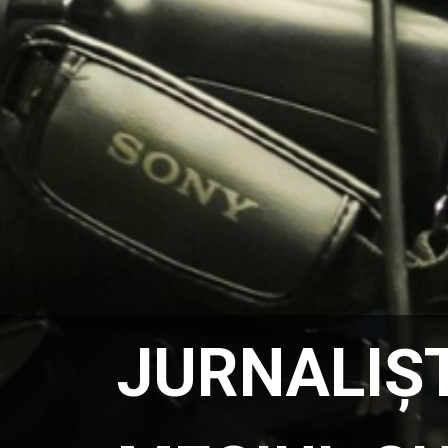
JURNALIȘT