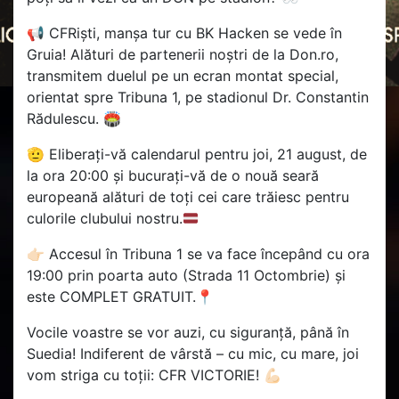
📢 CFRiști, manșa tur cu BK Hacken se vede în
Gruia! Alături de partenerii noștri de la Don.ro,
transmitem duelul pe un ecran montat special,
orientat spre Tribuna 1, pe stadionul Dr. Constantin
Rădulescu. 🏟️
🫡
Eliberați-vă calendarul pentru joi, 21 august, de
la ora 20:00 și bucurați-vă de o nouă seară
europeană alături de toți cei care trăiesc pentru
culorile clubului nostru.
👉🏻 Accesul în Tribuna 1 se va face începând cu ora
19:00 prin poarta auto (Strada 11 Octombrie) și
este COMPLET GRATUIT.📍
Vocile voastre se vor auzi, cu siguranță, până în
Suedia! Indiferent de vârstă – cu mic, cu mare, joi
vom striga cu toții: CFR VICTORIE! 💪🏻