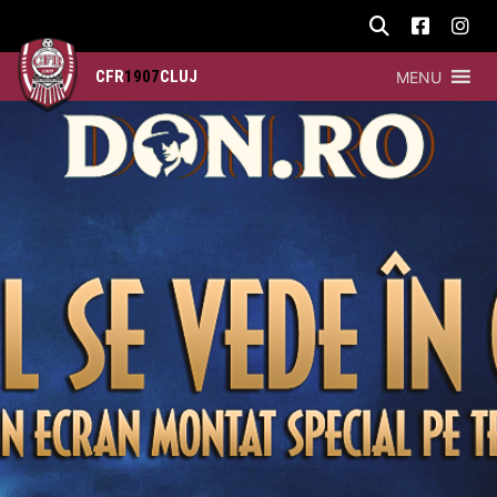
CFR
1907
CLUJ
MENU