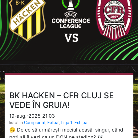
BK HACKEN – CFR CLUJ SE
VEDE ÎN GRUIA!
19-aug.-2025 21:03
listat in
Campionat
,
Fotbal
,
Liga 1
,
Echipa
🥱 De ce să urmărești meciul acasă, singur, când
poți să îl vezi ca un DON pe stadion? 👀