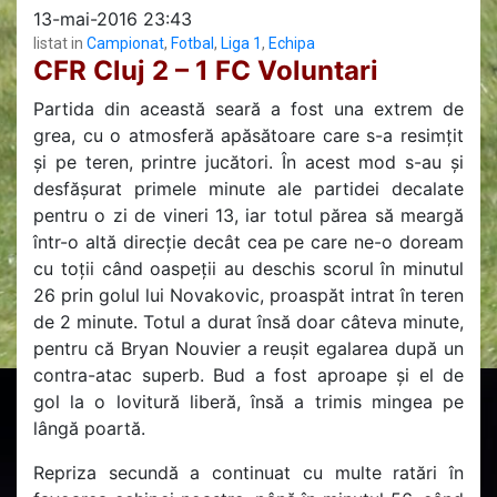
13-mai-2016 23:43
listat in
Campionat
,
Fotbal
,
Liga 1
,
Echipa
CFR Cluj 2 – 1 FC Voluntari
Partida din această seară a fost una extrem de
grea, cu o atmosferă apăsătoare care s-a resimțit
și pe teren, printre jucători. În acest mod s-au și
desfășurat primele minute ale partidei decalate
pentru o zi de vineri 13, iar totul părea să meargă
într-o altă direcție decât cea pe care ne-o doream
cu toții când oaspeții au deschis scorul în minutul
26 prin golul lui Novakovic, proaspăt intrat în teren
de 2 minute. Totul a durat însă doar câteva minute,
pentru că Bryan Nouvier a reușit egalarea după un
contra-atac superb. Bud a fost aproape și el de
gol la o lovitură liberă, însă a trimis mingea pe
lângă poartă.
Repriza secundă a continuat cu multe ratări în