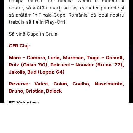
echipă extrem de dificilă. Acum e momentul
nostru, să arătăm marți același caracter puternic și
să arătăm în Finala Cupei României că locul nostru
trebuia să fie în Play-Off!
Să vină Cupa în Gruia!
CFR Cluj:
Marc – Camora, Larie, Muresan, Tiago – Gomelt,
Ruiz (Goian ’90), Petrucci – Nouvier (Bruno ’77),
Jakolis, Bud (Lopez ’64)
Rezerve: Vatca, Goian, Coelho, Nascimento,
Bruno, Cristian, Beleck
FC Voluntari:
Bornescu – Capatina (Chitosca ’85), Spahija,
Maftei, Filipov (Novakovic ’24) – Rus, Abro,
Novac, Achim (Enceanu ’75) – Balan, Vodut