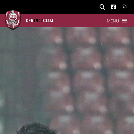
CFR
1907
CLUJ
MENU