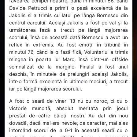
favoarea echipei noastre, până în minutul 56, când
Davide Petrucci a primit o pasă excelentă de la
Jakolis și a trimis cu latul pe lângă Bornescu din
centrul careului. Același Jakolis a fost pe val și la
următoarea fază a trecut pe lângă majorarea
scorului, însă de această dată Bornescu a avut un
reflex in extremis. Au fost emoții în tribună în
minutul 76, când la o fază fixă, Voluntariul a trimis
mingea în poarta lui Marc, însă dintr-un offside
semnalizat de la margine. Finalul a fost unul
deschis, în minutele de prelungiri același Jakolis,
într-o formă excelentă în ultimele meciuri, a trecut
iar pe lângă majorarea scorului.
A fost o seară de vineri 13 nu cu noroc, ci cu o
victorie muncită, absolut meritată prin jocul
prestat de către băieții noștri. Au dat din nou
dovadă, dacă mai era nevoie, de caracter, mai ales
întorcând scorul de la 0-1 în această seară cu o