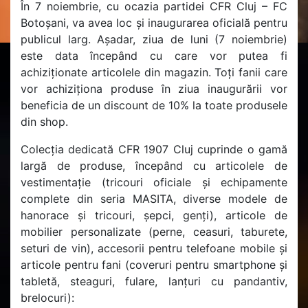
În 7 noiembrie, cu ocazia partidei CFR Cluj – FC
Botoșani, va avea loc și inaugurarea oficială pentru
publicul larg. Așadar, ziua de luni (7 noiembrie)
este data începând cu care vor putea fi
achiziționate articolele din magazin. Toți fanii care
vor achiziționa produse în ziua inaugurării vor
beneficia de un discount de 10% la toate produsele
din shop.
Colecția dedicată CFR 1907 Cluj cuprinde o gamă
largă de produse, începând cu articolele de
vestimentație (tricouri oficiale și echipamente
complete din seria MASITA, diverse modele de
hanorace și tricouri, șepci, genți), articole de
mobilier personalizate (perne, ceasuri, taburete,
seturi de vin), accesorii pentru telefoane mobile și
articole pentru fani (coveruri pentru smartphone și
tabletă, steaguri, fulare, lanțuri cu pandantiv,
brelocuri):