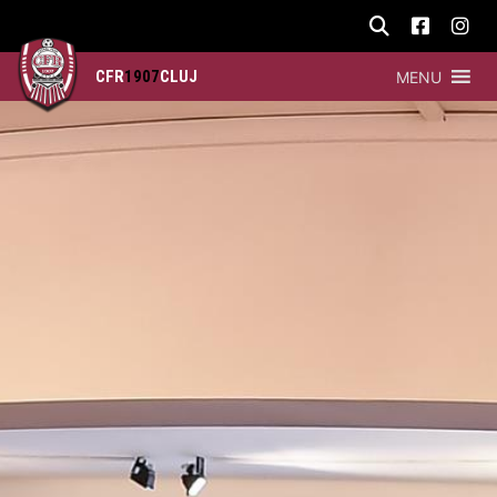
CFR
1907
CLUJ
MENU