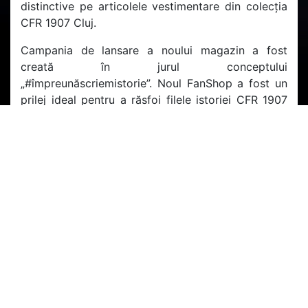
distinctive pe articolele vestimentare din colecția
CFR 1907 Cluj.
Campania de lansare a noului magazin a fost
creată în jurul conceptului
„#împreunăscriemistorie”. Noul FanShop a fost un
prilej ideal pentru a răsfoi filele istoriei CFR 1907
Cluj-Napoca și a scoate în evidență câteva dintre
momentele cele mai importante ale echipei, de la
înființarea KVSC în 1907 și până în prezent. Iar în 3
noiembrie 2016, am asistat la al șaselea moment
istoric, inaugurarea magazinului pentru fani.