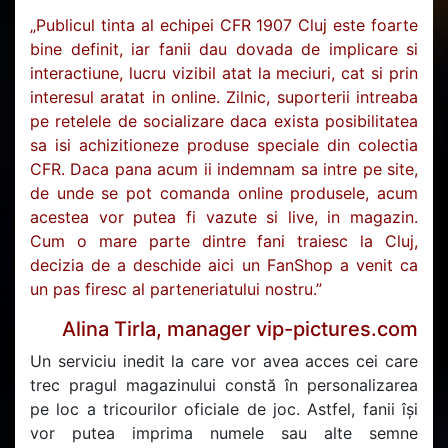
„Publicul tinta al echipei CFR 1907 Cluj este foarte
bine definit, iar fanii dau dovada de implicare si
interactiune, lucru vizibil atat la meciuri, cat si prin
interesul aratat in online. Zilnic, suporterii intreaba
pe retelele de socializare daca exista posibilitatea
sa isi achizitioneze produse speciale din colectia
CFR. Daca pana acum ii indemnam sa intre pe site,
de unde se pot comanda online produsele, acum
acestea vor putea fi vazute si live, in magazin.
Cum o mare parte dintre fani traiesc la Cluj,
decizia de a deschide aici un FanShop a venit ca
un pas firesc al parteneriatului nostru.”
Alina Tirla, manager vip-pictures.com
Un serviciu inedit la care vor avea acces cei care
trec pragul magazinului constă în personalizarea
pe loc a tricourilor oficiale de joc. Astfel, fanii își
vor putea imprima numele sau alte semne