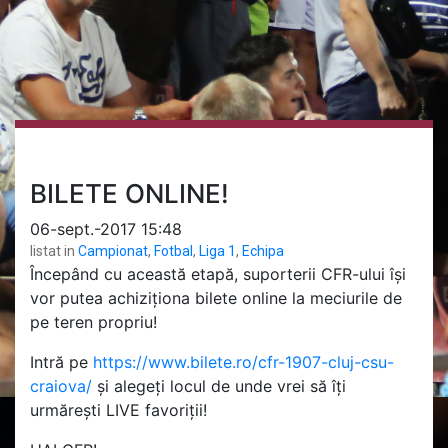
BILETE ONLINE!
06-sept.-2017 15:48
listat in
Campionat
,
Fotbal
,
Liga 1
,
Echipa
Începând cu această etapă, suporterii CFR-ului își
vor putea achiziționa bilete online la meciurile de
pe teren propriu!
Intră pe
https://www.bilete.ro/cfr-1907-cluj-csu-
craiova/
și alegeți locul de unde vrei să îți
urmărești LIVE favoriții!