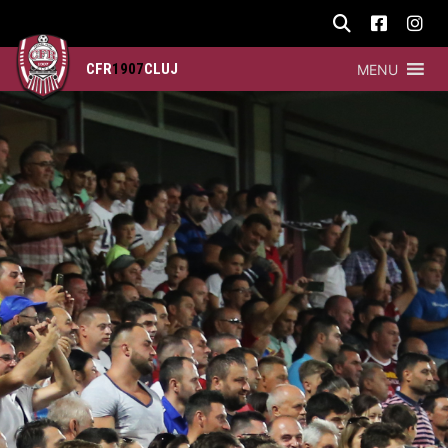
CFR
1907
CLUJ
MENU