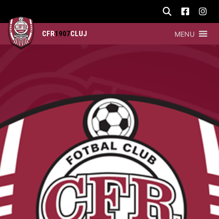
CFR
1907
CLUJ
MENU