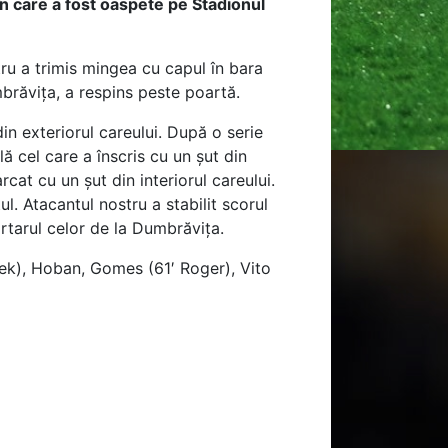
n care a fost oaspete pe Stadionul
ru a trimis mingea cu capul în bara
mbrăvița, a respins peste poartă.
n exteriorul careului. După o serie
ă cel care a înscris cu un șut din
rcat cu un șut din interiorul careului.
ul. Atacantul nostru a stabilit scorul
portarul celor de la Dumbrăvița.
vek), Hoban, Gomes (61′ Roger), Vito