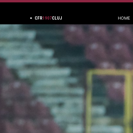
CFR
1907
CLUJ
HOME