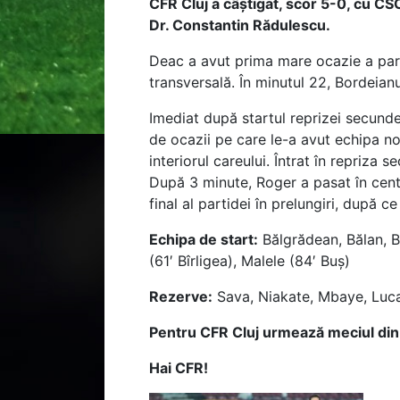
CFR Cluj a câștigat, scor 5-0, cu C
Dr. Constantin Rădulescu.
Deac a avut prima mare ocazie a parti
transversală. În minutul 22, Bordeian
Imediat după startul reprizei secunde
de ocazii pe care le-a avut echipa noa
interiorul careului. Întrat în repriza 
După 3 minute, Roger a pasat în centrul
final al partidei în prelungiri, după 
Echipa de start:
Bălgrădean, Bălan, Bi
(61′ Bîrligea), Malele (84′ Buș)
Rezerve:
Sava, Niakate, Mbaye, Luc
Pentru CFR Cluj urmează meciul din 
Hai CFR!