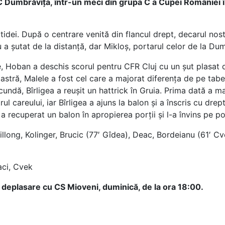
SC Dumbrăvița, într-un meci din grupa C a Cupei României î
dei. După o centrare venită din flancul drept, decarul nost
u a șutat de la distanță, dar Mikloș, portarul celor de la Du
, Hoban a deschis scorul pentru CFR Cluj cu un șut plasat di
stră, Malele a fost cel care a majorat diferența de pe tabel
secundă, Bîrligea a reușit un hattrick în Gruia. Prima dată a ma
 careului, iar Bîrligea a ajuns la balon și a înscris cu drept
ce a recuperat un balon în apropierea porții și l-a învins pe 
llong, Kolinger, Brucic (77′ Gîdea), Deac, Bordeianu (61′ C
aci, Cvek
deplasare cu CS Mioveni, duminică, de la ora 18:00.