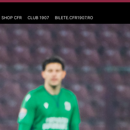
 SHOP CFR
CLUB 1907
BILETE.CFR1907.RO