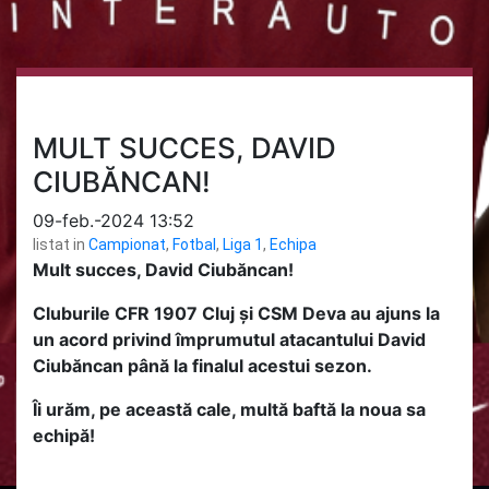
MULT SUCCES, DAVID
CIUBĂNCAN!
09-feb.-2024 13:52
listat in
Campionat
,
Fotbal
,
Liga 1
,
Echipa
Mult succes, David Ciubăncan!
Cluburile CFR 1907 Cluj și CSM Deva au ajuns la
un acord privind împrumutul atacantului David
Ciubăncan până la finalul acestui sezon.
Îi urăm, pe această cale, multă baftă la noua sa
echipă!