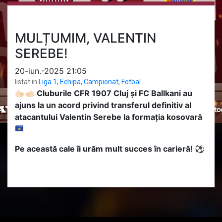
MULȚUMIM, VALENTIN
SEREBE!
20-iun.-2025 21:05
listat in
Liga 1
,
Echipa
,
Campionat
,
Fotbal
🫱🏻
Cluburile CFR 1907 Cluj și FC Ballkani au
ajuns la un acord privind transferul definitiv al
atacantului Valentin Serebe la formația kosovară
Pe această cale îi urăm mult succes în carieră! ⚽