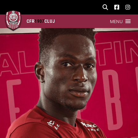
CFR
1907
CLUJ
MENU