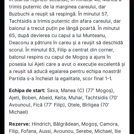
trimis puternic de la marginea careului, dar
Buzbuchi a reușit să respingă. În minutul 57,
Tachtsidis a trimis puternic din afara careului, dar
balonul a trecut puțin pe lângă poartă. În minutul
65, după devierea cu capul a lui Munteanu,
Deaconu a pătruns în careu și a reușit să deschidă
scorul. În minutul 83, Filip a centrat din corner,
balonul respins cu capul de Mogoș a ajuns în
posesia lui Ajeti care a avut o execuție excelentă și
a reușit să aducă egalarea pentru echipa noastră!
Partida s-a încheiat la egalitate, scor final 1-1.
Echipa de start:
Sava, Manea (C) (77′ Mogoș),
Ajeti, Boben, Abeid, Keita, Muhar, Tachtsidis (70′
Avounou), Fică (77′ Filip), Otele, Bîrligea (70′
Michael)
Rezerve:
Hindrich, Bălgrădean, Mogoș, Camora,
Filip, Fofana, Aussi, Avounou, Serebe, Michael, Ilie