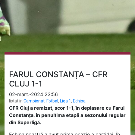
FARUL CONSTANȚA – CFR
CLUJ 1-1
02-mart.-2024 23:56
listat in
Campionat
,
Fotbal
,
Liga 1
,
Echipa
CFR Cluj a remizat, scor 1-1, în deplasare cu Farul
Constanța, în penultima etapă a sezonului regular
din Superligă.
Echipa noastră a avut prima ocazie a partidei. În