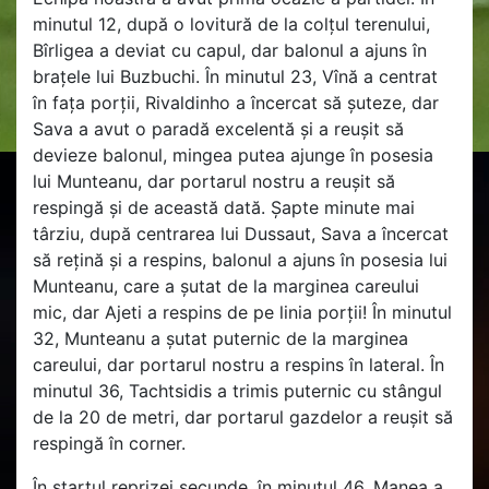
minutul 12, după o lovitură de la colțul terenului,
Bîrligea a deviat cu capul, dar balonul a ajuns în
brațele lui Buzbuchi. În minutul 23, Vînă a centrat
în fața porții, Rivaldinho a încercat să șuteze, dar
Sava a avut o paradă excelentă și a reușit să
devieze balonul, mingea putea ajunge în posesia
lui Munteanu, dar portarul nostru a reușit să
respingă și de această dată. Șapte minute mai
târziu, după centrarea lui Dussaut, Sava a încercat
să rețină și a respins, balonul a ajuns în posesia lui
Munteanu, care a șutat de la marginea careului
mic, dar Ajeti a respins de pe linia porții! În minutul
32, Munteanu a șutat puternic de la marginea
careului, dar portarul nostru a respins în lateral. În
minutul 36, Tachtsidis a trimis puternic cu stângul
de la 20 de metri, dar portarul gazdelor a reușit să
respingă în corner.
În startul reprizei secunde, în minutul 46, Manea a