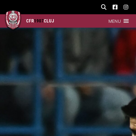
CFR
1907
CLUJ
MENU