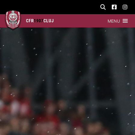
CFR
1907
CLUJ
MENU