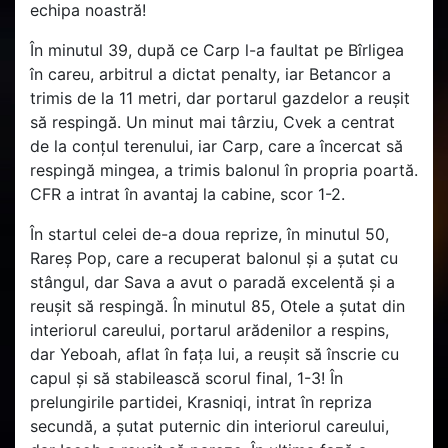
echipa noastră!
În minutul 39, după ce Carp l-a faultat pe Bîrligea
în careu, arbitrul a dictat penalty, iar Betancor a
trimis de la 11 metri, dar portarul gazdelor a reușit
să respingă. Un minut mai târziu, Cvek a centrat
de la conțul terenului, iar Carp, care a încercat să
respingă mingea, a trimis balonul în propria poartă.
CFR a intrat în avantaj la cabine, scor 1-2.
În startul celei de-a doua reprize, în minutul 50,
Rareș Pop, care a recuperat balonul și a șutat cu
stângul, dar Sava a avut o paradă excelentă și a
reușit să respingă. În minutul 85, Otele a șutat din
interiorul careului, portarul arădenilor a respins,
dar Yeboah, aflat în fața lui, a reușit să înscrie cu
capul și să stabilească scorul final, 1-3! În
prelungirile partidei, Krasniqi, intrat în repriza
secundă, a șutat puternic din interiorul careului,