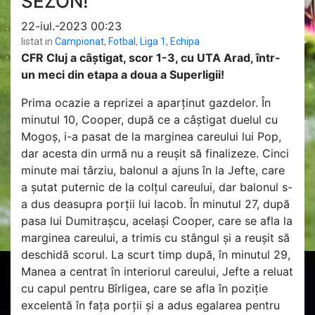
SEZON!
22-iul.-2023 00:23
listat in
Campionat
,
Fotbal
,
Liga 1
,
Echipa
CFR Cluj a câștigat, scor 1-3, cu UTA Arad, într-
un meci din etapa a doua a Superligii!
Prima ocazie a reprizei a aparținut gazdelor. În
minutul 10, Cooper, după ce a câștigat duelul cu
Mogoș, i-a pasat de la marginea careului lui Pop,
dar acesta din urmă nu a reușit să finalizeze. Cinci
minute mai târziu, balonul a ajuns în la Jefte, care
a șutat puternic de la colțul careului, dar balonul s-
a dus deasupra porții lui Iacob. În minutul 27, după
pasa lui Dumitrașcu, același Cooper, care se afla la
marginea careului, a trimis cu stângul și a reușit să
deschidă scorul. La scurt timp după, în minutul 29,
Manea a centrat în interiorul careului, Jefte a reluat
cu capul pentru Bîrligea, care se afla în poziție
excelentă în fața porții și a adus egalarea pentru