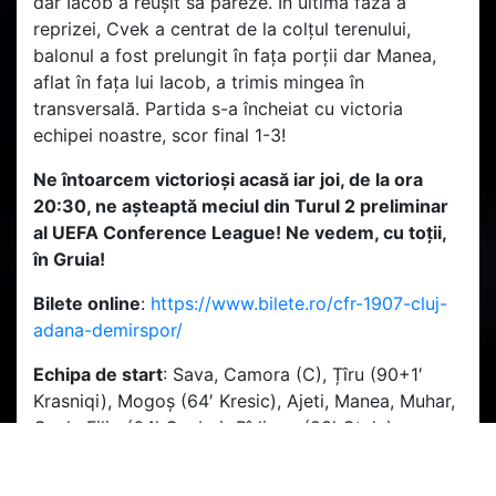
dar Iacob a reușit să pareze. În ultima fază a
reprizei, Cvek a centrat de la colțul terenului,
balonul a fost prelungit în fața porții dar Manea,
aflat în fața lui Iacob, a trimis mingea în
transversală. Partida s-a încheiat cu victoria
echipei noastre, scor final 1-3!
Ne întoarcem victorioși acasă iar joi, de la ora
20:30, ne așteaptă meciul din Turul 2 preliminar
al UEFA Conference League! Ne vedem, cu toții,
în Gruia!
Bilete online
:
https://www.bilete.ro/cfr-1907-cluj-
adana-demirspor/
Echipa de start
: Sava, Camora (C), Țîru (90+1′
Krasniqi), Mogoș (64′ Kresic), Ajeti, Manea, Muhar,
Cvek, Filip (64′ Gneba), Bîrligea (83′ Otele),
Betancor (63′ Yeboah)