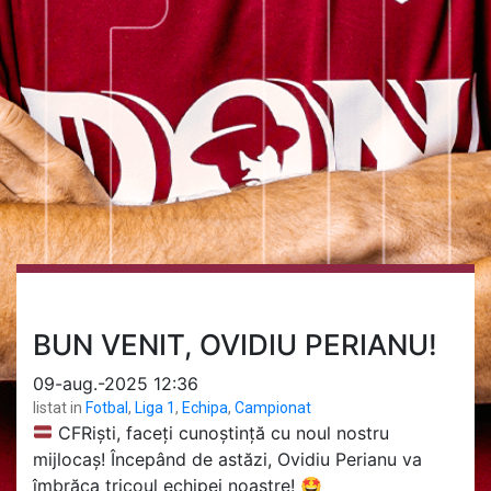
BUN VENIT, OVIDIU PERIANU!
09-aug.-2025 12:36
listat in
Fotbal
,
Liga 1
,
Echipa
,
Campionat
CFRiști, faceți cunoștință cu noul nostru
mijlocaș! Începând de astăzi, Ovidiu Perianu va
îmbrăca tricoul echipei noastre!
🤩