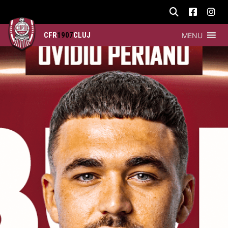
CFR
1907
CLUJ
MENU