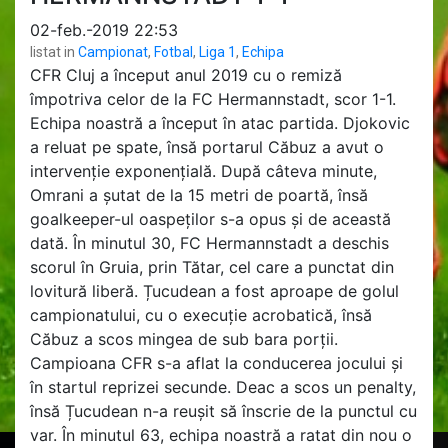
02-feb.-2019 22:53
listat in
Campionat
,
Fotbal
,
Liga 1
,
Echipa
CFR Cluj a început anul 2019 cu o remiză
împotriva celor de la FC Hermannstadt, scor 1-1.
Echipa noastră a început în atac partida. Djokovic
a reluat pe spate, însă portarul Căbuz a avut o
intervenție exponențială. După câteva minute,
Omrani a șutat de la 15 metri de poartă, însă
goalkeeper-ul oaspeților s-a opus și de această
dată. În minutul 30, FC Hermannstadt a deschis
scorul în Gruia, prin Tătar, cel care a punctat din
lovitură liberă. Țucudean a fost aproape de golul
campionatului, cu o execuție acrobatică, însă
Căbuz a scos mingea de sub bara porții.
Campioana CFR s-a aflat la conducerea jocului și
în startul reprizei secunde. Deac a scos un penalty,
însă Țucudean n-a reușit să înscrie de la punctul cu
var. În minutul 63, echipa noastră a ratat din nou o