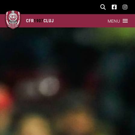
CFR
1907
CLUJ
MENU