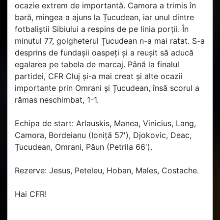
ocazie extrem de importantă. Camora a trimis în
bară, mingea a ajuns la Țucudean, iar unul dintre
fotbaliștii Sibiului a respins de pe linia porții. În
minutul 77, golgheterul Țucudean n-a mai ratat. S-a
desprins de fundașii oaspeți și a reușit să aducă
egalarea pe tabela de marcaj. Până la finalul
partidei, CFR Cluj și-a mai creat și alte ocazii
importante prin Omrani și Țucudean, însă scorul a
rămas neschimbat, 1-1.
Echipa de start: Arlauskis, Manea, Vinicius, Lang,
Camora, Bordeianu (Ioniță 57′), Djokovic, Deac,
Țucudean, Omrani, Păun (Petrila 66′).
Rezerve: Jesus, Peteleu, Hoban, Males, Costache.
Hai CFR!