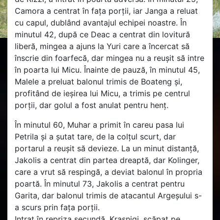
Camora a centrat în fața porții, iar Janga a reluat
cu capul, dublând avantajul echipei noastre. În
minutul 42, după ce Deac a centrat din lovitură
liberă, mingea a ajuns la Yuri care a încercat să
înscrie din foarfecă, dar mingea nu a reușit să intre
în poarta lui Micu. Înainte de pauză, în minutul 45,
Malele a preluat balonul trimis de Boateng și,
profitând de ieșirea lui Micu, a trimis pe centrul
porții, dar golul a fost anulat pentru henț.
În minutul 60, Muhar a primit în careu pasa lui
Petrila și a șutat tare, de la colțul scurt, dar
portarul a reușit să devieze. La un minut distanță,
Jakolis a centrat din partea dreaptă, dar Kolinger,
care a vrut să respingă, a deviat balonul în propria
poartă. În minutul 73, Jakolis a centrat pentru
Garita, dar balonul trimis de atacantul Argeșului s-
a scurs prin fața porții.
Intrat în repriza secundă, Krasniqi, scăpat pe