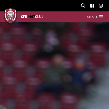
CFR
1907
CLUJ
MENU