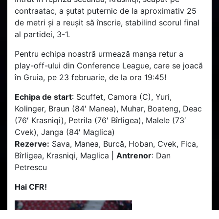
contraatac, a șutat puternic de la aproximativ 25
de metri și a reușit să înscrie, stabilind scorul final
al partidei, 3-1.
Pentru echipa noastră urmează manșa retur a
play-off-ului din Conference League, care se joacă
în Gruia, pe 23 februarie, de la ora 19:45!
Echipa de start
: Scuffet, Camora (C), Yuri,
Kolinger, Braun (84′ Manea), Muhar, Boateng, Deac
(76′ Krasniqi), Petrila (76′ Bîrligea), Malele (73′
Cvek), Janga (84′ Maglica)
Rezerve:
Sava, Manea, Burcă, Hoban, Cvek, Fica,
Bîrligea, Krasniqi, Maglica |
Antrenor
: Dan
Petrescu
Hai CFR!