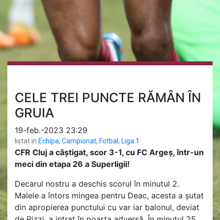
CELE TREI PUNCTE RĂMÂN ÎN
GRUIA
19-feb.-2023 23:29
listat in
Echipa
,
Campionat
,
Fotbal
,
Liga 1
CFR Cluj a câștigat, scor 3-1, cu FC Argeș, într-un
meci din etapa 26 a Superligii!
Decarul nostru a deschis scorul în minutul 2.
Malele a întors mingea pentru Deac, acesta a șutat
din apropierea punctului cu var iar balonul, deviat
de Rizzi, a intrat în poarta adversă. În minutul 25,