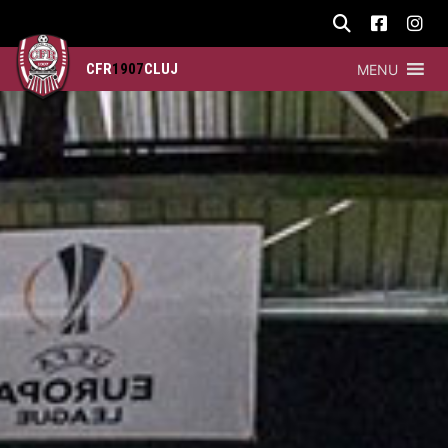
CFR
1907
CLUJ
MENU