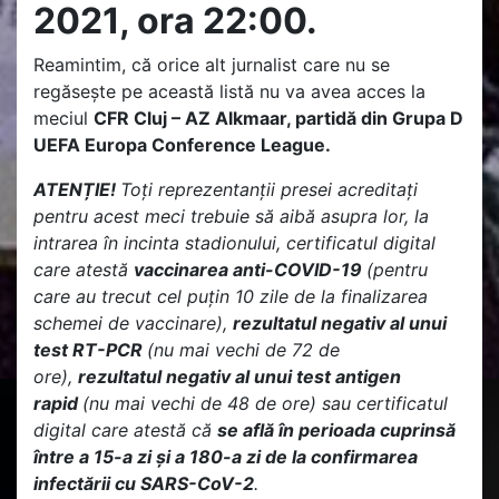
2021, ora 22:00.
Reamintim, că orice alt jurnalist care nu se
regăsește pe această listă nu va avea acces la
meciul
CFR Cluj – AZ Alkmaar, partidă din Grupa D
UEFA Europa Conference League.
ATENȚIE!
Toți reprezentanții presei acreditați
pentru acest meci trebuie să aibă asupra lor, la
intrarea în incinta stadionului, certificatul digital
care atestă
vaccinarea
anti-COVID-19
(pentru
care au trecut cel puțin 10 zile de la finalizarea
schemei de vaccinare),
rezultatul negativ al unui
test RT-PCR
(nu mai vechi de 72 de
ore),
rezultatul negativ al unui test antigen
rapid
(nu mai vechi de 48 de ore) sau certificatul
digital care atestă că
se află în perioada cuprinsă
între a 15-a zi și a 180-a zi de la confirmarea
infectării cu SARS-CoV-2
.