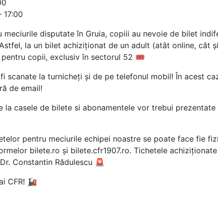
00
– 17:00
u meciurile disputate în Gruia, copiii au nevoie de bilet indi
fel, la un bilet achiziționat de un adult (atât online, cât ș
 pentru copii, exclusiv în sectorul 52 🎟
fi scanate la turnicheți și de pe telefonul mobil! În acest ca
ră de email!
 la casele de bilete si abonamentele vor trebui prezentate f
elor pentru meciurile echipei noastre se poate face fie fizic
formelor bilete.ro și bilete.cfr1907.ro. Tichetele achiziționat
l Dr. Constantin Rădulescu 🚨
ai CFR! 🚂