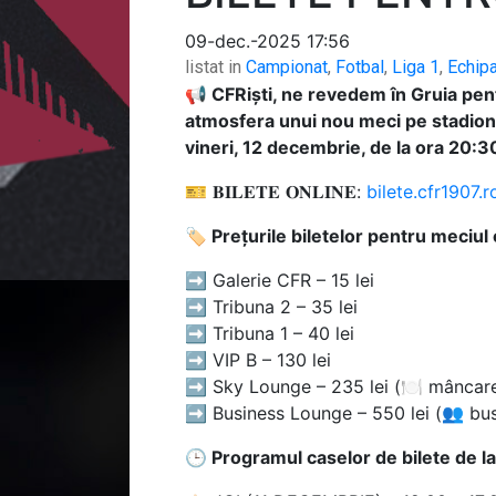
09-dec.-2025 17:56
listat in
Campionat
,
Fotbal
,
Liga 1
,
Echip
📢
CFRiști, ne revedem în Gruia pen
atmosfera unui nou meci pe stadionu
vineri, 12 decembrie, de la ora 20:
🎫 𝐁𝐈𝐋𝐄𝐓𝐄 𝐎𝐍𝐋𝐈𝐍𝐄:
bilete.cfr1907.r
🏷 Prețurile biletelor pentru meciul
➡ Galerie CFR – 15 lei
➡ Tribuna 2 – 35 lei
➡ Tribuna 1 – 40 lei
➡ VIP B – 130 lei
➡ Sky Lounge – 235 lei (🍽 mâncare 
➡ Business Lounge – 550 lei (👥 bus
🕒 Programul caselor de bilete de la