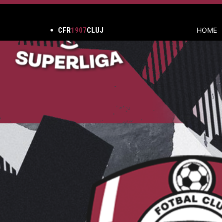
CFR
1907
CLUJ
HOME