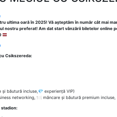
a
tru ultima oară în 2025! Vă așteptăm în număr cât mai m
l nostru preferat! Am dat start vânzării biletelor online 
30
o
 cu Csikszereda:
și băutură incluse,💎 experiență VIP)
iness networking, 🍽 mâncare și băutură premium incluse, 
 stadion: