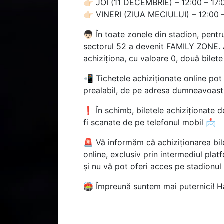
👉🏻 JOI (11 DECEMBRIE) – 12:00 – 17:
👉🏻 VINERI (ZIUA MECIULUI) – 12:00 
👦🏻 În toate zonele din stadion, pentr
sectorul 52 a devenit FAMILY ZONE. Ast
achiziționa, cu valoare 0, două bilete
📲 Tichetele achiziționate online pot 
prealabil, de pe adresa dumneavoast
❗ În schimb, biletele achiziționate de
fi scanate de pe telefonul mobil 📩
🚨 Vă informăm că achiziționarea bilet
online, exclusiv prin intermediul plat
și nu vă pot oferi acces pe stadionu
🏟 Împreună suntem mai puternici! H