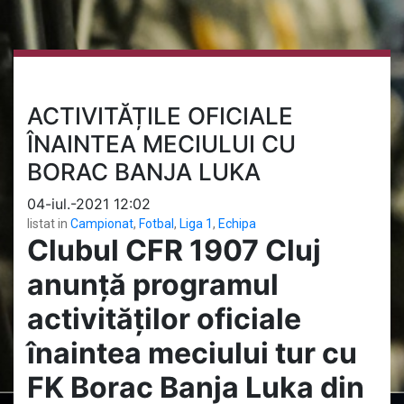
ACTIVITĂȚILE OFICIALE
ÎNAINTEA MECIULUI CU
BORAC BANJA LUKA
04-iul.-2021 12:02
listat in
Campionat
,
Fotbal
,
Liga 1
,
Echipa
Clubul CFR 1907 Cluj
anunță programul
activităților oficiale
înaintea meciului tur cu
FK Borac Banja Luka din