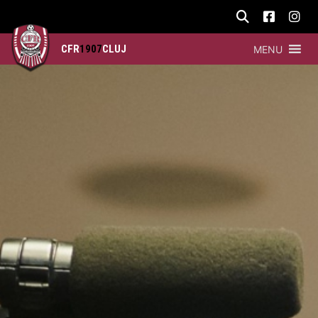
CFR
1907
CLUJ
MENU