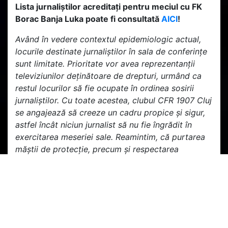
Lista jurnaliștilor acreditați pentru meciul cu FK
Borac Banja Luka poate fi consultată
AICI
!
Având în vedere contextul epidemiologic actual,
locurile destinate jurnaliștilor în sala de conferințe
sunt limitate. Prioritate vor avea reprezentanții
televiziunilor deținătoare de drepturi, urmând ca
restul locurilor să fie ocupate în ordinea sosirii
jurnaliștilor. Cu toate acestea, clubul CFR 1907 Cluj
se angajează să creeze un cadru propice și sigur,
astfel încât niciun jurnalist să nu fie îngrădit în
exercitarea meseriei sale. Reamintim, că purtarea
măștii de protecție, precum și respectarea
distanței fizice sunt condiții obligatorii.
etichete:
champions league
conferinta de presa
CFR
CFR Cluj
jurnalisti
presa
borac banja luka