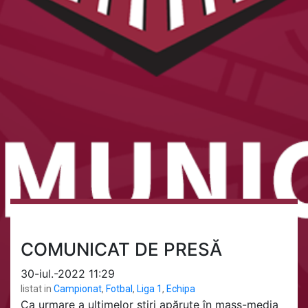
COMUNICAT DE PRESĂ
30-iul.-2022 11:29
listat in
Campionat
,
Fotbal
,
Liga 1
,
Echipa
Ca urmare a ultimelor știri apărute în mass-media