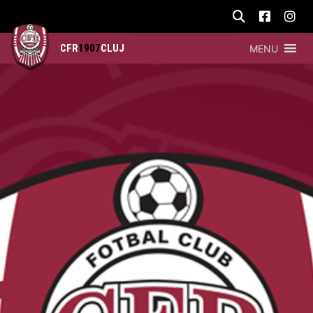
CFR
1907
CLUJ
MENU