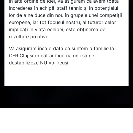
În altă ordine de idei, vă asigurăm că avem toată
încrederea în echipă, staff tehnic și în potențialul
lor de a ne duce din nou în grupele unei competiții
europene, iar tot focusul nostru, al tuturor celor
implicați în viața echipei, este obținerea de
rezultate pozitive.
Vă asigurăm încă o dată că suntem o familie la
CFR Cluj și oricât ar încerca unii să ne
destabilizeze NU vor reuși.