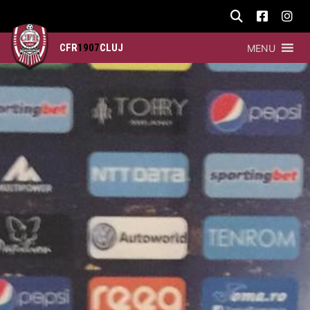
CFR
1907
CLUJ
MENU