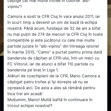
câștige cât mai multe trofee în culorile “alb-
vișiniu”!
Camora a sosit la CFR Cluj în vara anului 2011, iar
în scurt timp a devenit un om de bază la echipa
noastră. Până acum, fundașul de 32 de ani a bifat
nu mai puțin de 274 de meciuri la CFR Cluj în toate
competițiile și este jucătorul cu cele mai multe
partide jucate în “alb-vișiniu” din întreaga istorie!
În martie 2015, “Camo” a purtat pentru prima dată
banderola de căpitan al CFR-ului, într-un meci cu
FC Viitorul, iar de atunci a bifat 110 partide cu
banderola pe braț în Liga 1.
Alături de coechipierii de la CFR, Mario Camora a
câștigat patru trofee și își dorește să nu se
oprească aici. De asta a ales să rămână pentru
înca trei ani acasă!
Mulțumim, Mario! Multă baftă în continuare în
tricoul echipei noastre!?