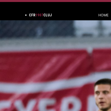
CFR
1907
CLUJ
HOME