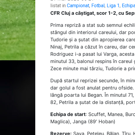
listat in
Campionat
,
Fotbal
,
Liga 1
,
Echip
CFR Cluj a câștigat, scor 1-2, cu Sep
Prima repriză a stat sub semnul echili
stângul din interiorul careului, dar po
Tudorie și a șutat din apropierea careu
Ninaj, Petrila a căzut în careu, dar c
Rodriguez i-a pasat lui Varga, acesta 
minutul 33, balonul respins în careul 
Zece minute mai târziu, Tudorie a prim
După startul reprizei secunde, în min
dar golul a fost anulat pentru ofside
lângă poarta lui Began. În minutul 71,
82, Petrila a șutat de la distanță, po
Echipa de start
: Scuffet, Manea, Burc
Maglica), Janga (89′ Hoban)
Rezerve:
Sava, Peteleu, Bălan, Țîru,