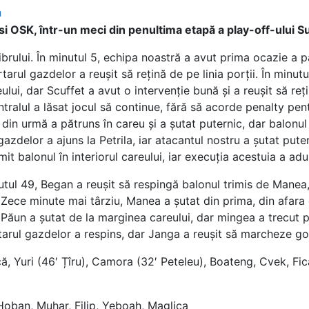
a
si OSK, într-un meci din penultima etapă a play-off-ului Su
brului. În minutul 5, echipa noastră a avut prima ocazie a pa
rtarul gazdelor a reușit să rețină de pe linia porții. În minut
lui, dar Scuffet a avut o intervenție bună și a reușit să reți
entralul a lăsat jocul să continue, fără să acorde penalty pe
din urmă a pătruns în careu și a șutat puternic, dar balonul 
gazdelor a ajuns la Petrila, iar atacantul nostru a șutat puter
it balonul în interiorul careului, iar execuția acestuia a ad
utul 49, Began a reușit să respingă balonul trimis de Manea,
. Zece minute mai târziu, Manea a șutat din prima, din afara 
 Păun a șutat de la marginea careului, dar mingea a trecut p
rtarul gazdelor a respins, dar Janga a reușit să marcheze golul
ă, Yuri (46′ Țîru), Camora (32′ Peteleu), Boateng, Cvek, Fică
 Hoban, Muhar, Filip, Yeboah, Maglica