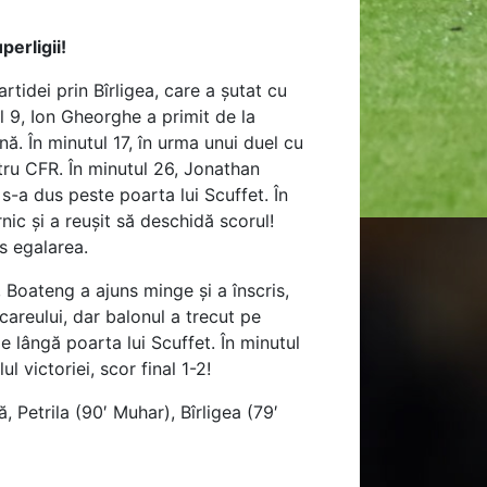
perligii!
rtidei prin Bîrligea, care a șutat cu
ul 9, Ion Gheorghe a primit de la
nă. În minutul 17, în urma unui duel cu
ntru CFR. În minutul 26, Jonathan
s-a dus peste poarta lui Scuffet. În
nic și a reușit să deschidă scorul!
us egalarea.
 Boateng a ajuns minge și a înscris,
careului, dar balonul a trecut pe
e lângă poarta lui Scuffet. În minutul
 victoriei, scor final 1-2!
, Petrila (90′ Muhar), Bîrligea (79′