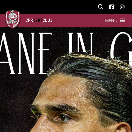
CFR
1907
CLUJ
MENU