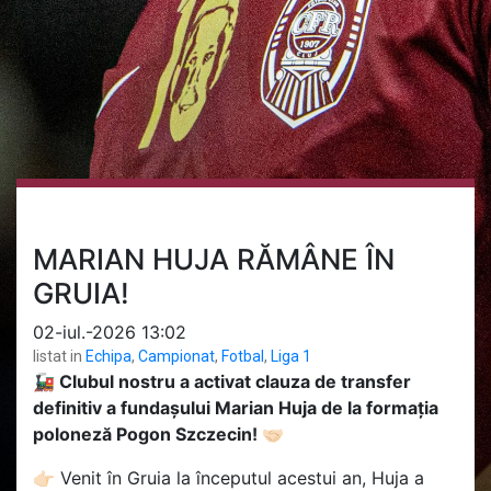
MARIAN HUJA RĂMÂNE ÎN
GRUIA!
02-iul.-2026 13:02
listat in
Echipa
,
Campionat
,
Fotbal
,
Liga 1
🚂 Clubul nostru a activat clauza de transfer
definitiv a fundașului Marian Huja de la formația
poloneză Pogon Szczecin! 🤝🏻
👉🏻
Venit în Gruia la începutul acestui an, Huja a