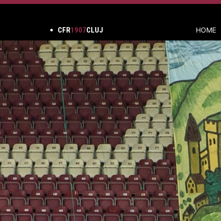
CFR
1907
CLUJ
HOME