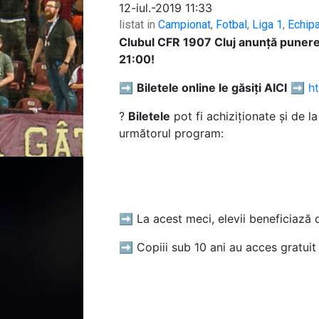
12-iul.-2019 11:33
listat in
Campionat
,
Fotbal
,
Liga 1
,
Echip
Clubul CFR 1907 Cluj anunță punerea 
21:00!
➡
Biletele online le găsiți AICI
➡
ht
?
Biletele
pot fi achiziționate și de l
următorul program:
➡
La acest meci, elevii beneficiază 
➡ Copiii sub 10 ani au acces gratuit l