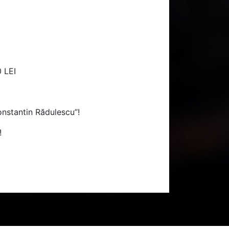
 LEI
Constantin Rădulescu”!
!