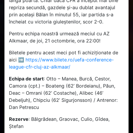
lângă poartă. Chiar dacă CFR a început mai bine
repriza secundă, gazdele și-au dublat avantajul
prin același Bălan în minutul 55, iar partida s-a
încheiat cu victoria giuleștenilor, scor 2-0.
Pentru echipa noastră urmează meciul cu AZ
Alkmaar, de joi, 21 octombrie, ora 22:00!
Biletele pentru acest meci pot fi achiziționate de
aici
➡️
https://www.bilete.ro/uefa-conference-
league-cfr-cluj-az-alkmaar/
Echipa de start
: Otto – Manea, Burcă, Cestor,
Camora (cpt.) – Boateng (62’ Bordeianu), Păun,
Deac – Omrani (62’ Costache), Alibec (46’
Debeljuh), Chipciu (62’ Sigurjonsson) / Antrenor:
Dan Petrescu
Rezerve
: Bălgrădean, Graovac, Culio, Gîdea,
Ștefan