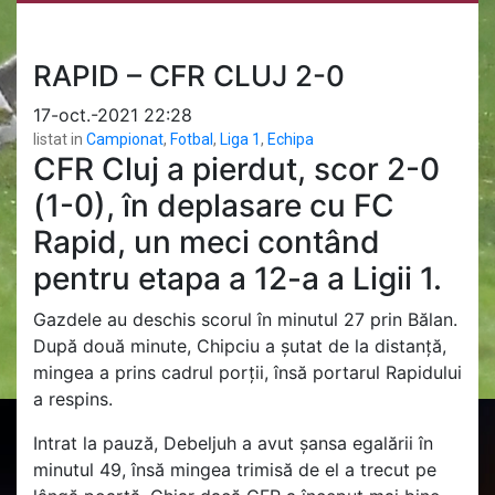
RAPID – CFR CLUJ 2-0
17-oct.-2021 22:28
listat in
Campionat
,
Fotbal
,
Liga 1
,
Echipa
CFR Cluj a pierdut, scor 2-0
(1-0), în deplasare cu FC
Rapid, un meci contând
pentru etapa a 12-a a Ligii 1.
Gazdele au deschis scorul în minutul 27 prin Bălan.
După două minute, Chipciu a șutat de la distanță,
mingea a prins cadrul porții, însă portarul Rapidului
a respins.
Intrat la pauză, Debeljuh a avut șansa egalării în
minutul 49, însă mingea trimisă de el a trecut pe