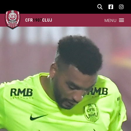
CFR
1907
CLUJ
MENU