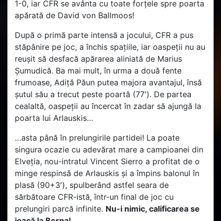
1-0, iar CFR se avânta cu toate forțele spre poarta
apărată de David von Ballmoos!
După o primă parte intensă a jocului, CFR a pus
stăpânire pe joc, a închis spațiile, iar oaspeții nu au
reușit să desfacă apărarea aliniată de Marius
Șumudică. Ba mai mult, în urma a două fente
frumoase, Adiță Păun putea majora avantajul, însă
șutul său a trecut peste poartă (77′). De partea
cealaltă, oaspeții au încercat în zadar să ajungă la
poarta lui Arlauskis…
…asta până în prelungirile partidei! La poate
singura ocazie cu adevărat mare a campioanei din
Elveția, nou-intratul Vincent Sierro a profitat de o
minge respinsă de Arlauskis și a împins balonul în
plasă (90+3′), spulberând astfel seara de
sărbătoare CFR-istă, într-un final de joc cu
prelungiri parcă infinite.
Nu-i nimic, calificarea se
joacă la Berna!