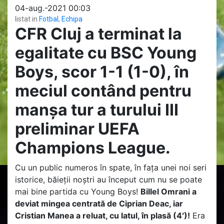
04-aug.-2021 00:03
listat in
Fotbal
,
Echipa
CFR Cluj a terminat la
egalitate cu BSC Young
Boys, scor 1-1 (1-0), în
meciul contând pentru
manșa tur a turului III
preliminar UEFA
Champions League.
Cu un public numeros în spate, în fața unei noi seri
istorice, băieții noștri au început cum nu se poate
mai bine partida cu Young Boys!
Billel Omrani a
deviat mingea centrată de Ciprian Deac, iar
Cristian Manea a reluat, cu latul, în plasă (4′)!
Era