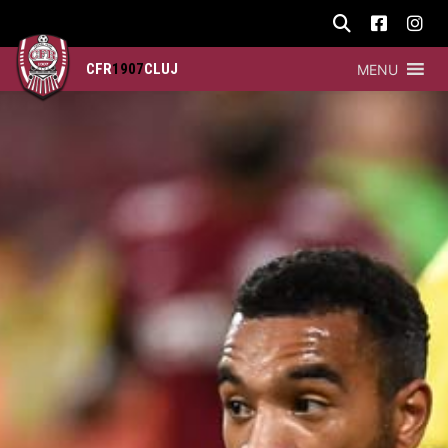
CFR
1907
CLUJ
MENU