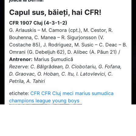
Capul sus, băieți, hai CFR!
CFR 1907 Cluj (4-3-1-2)
G. Arlauskis – M. Camora (cpt.), M. Cestor, R.
Bouhenna, C. Manea – R. Sigurjonsson (V.
Costache 85), J. Rodriguez, M. Susic – C. Deac – B.
Omrani (G. Debeljuh 62), D. Alibec (A. Păun 21) /
Antrenor:
Marius Șumudică
Rezerve: C. Bălgrădean, D. Ciobotariu, G. Fofana,
D. Graovac, O. Hoban, C. Itu, I. Latovlevici, C.
Petrila, A. Tahiri
etichete:
CFR
CFR Cluj
meci
marius sumudica
champions league
young boys