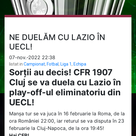
NE DUELĂM CU LAZIO ÎN
UECL!
07-nov.-2022 22:38
listat in
Campionat
,
Fotbal
,
Liga 1
,
Echipa
Sorții au decis! CFR 1907
Cluj se va duela cu Lazio în
play-off-ul eliminatoriu din
UECL!
Manșa tur se va juca în 16 februarie la Roma, de la
ora României 22:00, iar returul se va disputa în 23
februarie la Cluj-Napoca, de la ora 19:45!
Hai CFR!