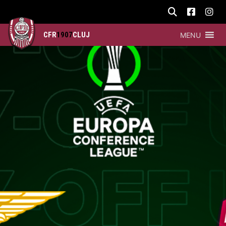
CFR
1907
CLUJ
MENU