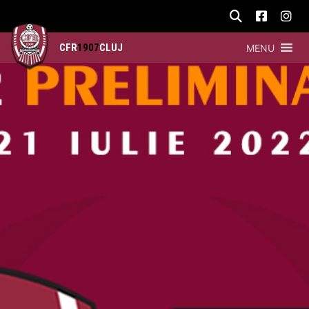
CFR
1907
CLUJ
MENU