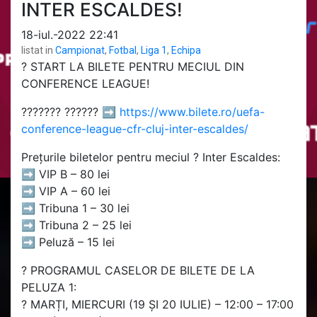
INTER ESCALDES!
18-iul.-2022 22:41
listat in
Campionat
,
Fotbal
,
Liga 1
,
Echipa
?️ START LA BILETE PENTRU MECIUL DIN
CONFERENCE LEAGUE!
??????? ?????? ➡️
https://www.bilete.ro/uefa-
conference-league-cfr-cluj-inter-escaldes/
Prețurile biletelor pentru meciul ? Inter Escaldes:
➡️ VIP B – 80 lei
➡️ VIP A – 60 lei
➡️ Tribuna 1 – 30 lei
➡️ Tribuna 2 – 25 lei
➡️ Peluză – 15 lei
? PROGRAMUL CASELOR DE BILETE DE LA
PELUZA 1:
? MARȚI, MIERCURI (19 ȘI 20 IULIE) – 12:00 – 17:00