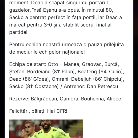
moment. Deac a scăpat singur cu portarul
gazdelor, însă Eșanu s-a opus. În minutul 80,
Sacko a centrat perfect în fața porții, iar Deac a
marcat pentru 3-0 și a stabilit scorul final al
partidei.
Pentru echipa noastră urmează o pauza prilejuită
de meciurile echipelor naționale!
Echipa de start:
Otto – Manea, Graovac, Burcă,
Ștefan, Bordeianu (81’ Păun), Boateng (64’ Culio),
Deac (86’ Gîdea), Omrani, Debeljuh (86’ Chipciu),
Sacko (81’ Costache) /
Antrenor:
Dan Petrescu
Rezerve:
Bălgrădean, Camora, Bouhenna, Alibec
Felicitări, băieți! Hai CFR!