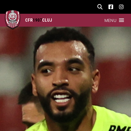
CFR
1907
CLUJ
MENU