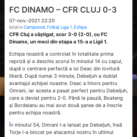
FC DINAMO – CFR CLUJ 0-3
07-nov.-2021 22:20
listat in
Campionat
,
Fotbal
,
Liga 1
,
Echipa
CFR Cluj a câștigat, scor 3-0 (2-0), cu FC
Dinamo, un meci din etapa a 15-a a Ligii 1.
Echipa noastră a controlat în totalitate prima
repriză și a deschis scorul în minutul 14 cu capul,
după o centrare perfectă a lui Deac din lovitură
liberă. După numai 3 minute, Debeljuh a dublat
avantajul echipei noastre. Deac a întors pentru
Omrani, iar acesta a pasat perfect pentru Debeljuh,
care a deviat pentru 2-0. Până la pauză, Boateng
și Bordeianu au mai avut două șanse de a înscrie
pentru echipa noastră.
În minutul 54, Omrani l-a lansat pe Debeljuh, însă
Torje l-a blocat pe atacantul nostru în ultimul