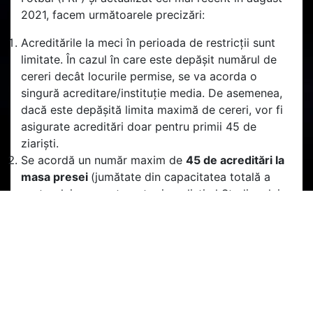
2021, facem următoarele precizări:
Acreditările la meci în perioada de restricții sunt
limitate. În cazul în care este depășit numărul de
cereri decât locurile permise, se va acorda o
singură acreditare/instituție media. De asemenea,
dacă este depășită limita maximă de cereri, vor fi
asigurate acreditări doar pentru primii 45 de
ziariști.
Se acordă un număr maxim de
45
de acreditări la
masa presei
(jumătate din capacitatea totală a
sectorului rezervat pentru jurnaliști al Stadionului
„Dr. Constantin Rădulescu”),
respectiv
16 acreditări foto
.
Depunerea unei cereri de acreditare
nu este
echivalentă cu acordarea acreditării
. Clubul
decide cu privire la acordarea unei acreditări.
Aici găsiți Anexa la Regulamentul Media