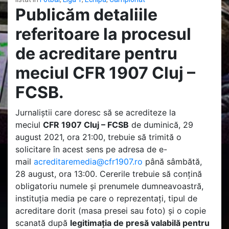
Publicăm detaliile
referitoare la procesul
de acreditare pentru
meciul CFR 1907 Cluj –
FCSB.
Jurnaliștii care doresc să se acrediteze la
meciul
CFR 1907 Cluj – FCSB
de duminică, 29
august 2021, ora 21:00, trebuie să trimită o
solicitare în acest sens pe adresa de e-
mail
acreditaremedia@cfr1907.ro
până sâmbătă,
28 august, ora 13:00. Cererile trebuie să conțină
obligatoriu numele și prenumele dumneavoastră,
instituția media pe care o reprezentați, tipul de
acreditare dorit (masa presei sau foto) și o copie
scanată după
legitimația de presă valabilă pentru