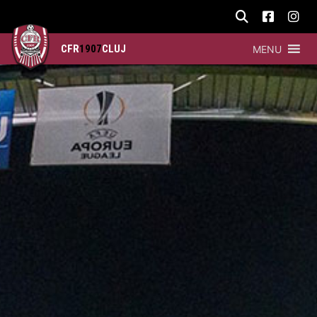
CFR
1907
CLUJ
MENU