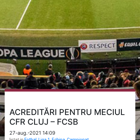
ACREDITĂRI PENTRU MECIUL
CFR CLUJ – FCSB
27-aug.-2021 14:09
listat in
Fotbal
,
Liga 1
,
Echipa
,
Campionat