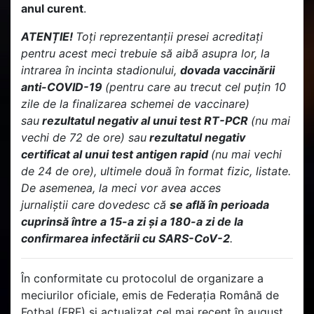
anul curent
.
ATENȚIE!
Toți reprezentanții presei acreditați
pentru acest meci trebuie să aibă asupra lor, la
intrarea în incinta stadionului,
dovada vaccinării
anti-COVID-19
(pentru care au trecut cel puțin 10
zile de la finalizarea schemei de vaccinare)
sau
rezultatul negativ al unui test RT-PCR
(nu mai
vechi de 72 de ore) sau
rezultatul negativ
certificat al unui test antigen rapid
(nu mai vechi
de 24 de ore), ultimele două în format fizic, listate.
De asemenea, la meci vor avea acces
jurnaliștii care dovedesc că
se află în perioada
cuprinsă între a 15-a zi și a 180-a zi de la
confirmarea infectării cu SARS-CoV-2
.
În conformitate cu protocolul de organizare a
meciurilor oficiale, emis de Federația Română de
Fotbal (FRF) și actualizat cel mai recent în august