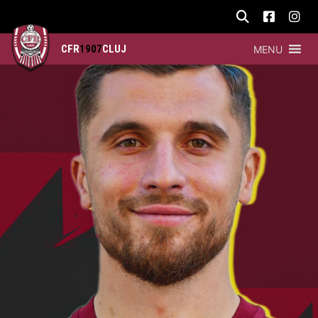
CFR
1907
CLUJ
MENU