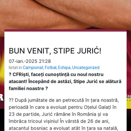
BUN VENIT, STIPE JURIĆ!
07-ian.-2025 21:28
listat in
Campionat
,
Fotbal
,
Echipa
,
Uncategorized
? CFRiști, faceți cunoștință cu noul nostru
atacant! Începând de astăzi, Stipe Jurić se alătură
familiei noastre ?
?? După jumătate de an petrecută în țara noastră,
perioadă în care a evoluat pentru Oțelul Galați în
23 de partide, Jurić rămâne în România și va
îmbrăca tricoul vișiniu! În vârstă de 26 de ani,
atacantul bosniac a evoluat atât în țara sa natală,