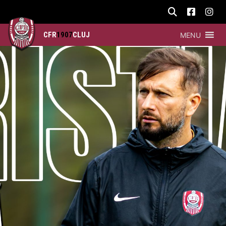
CFR
1907
CLUJ
MENU