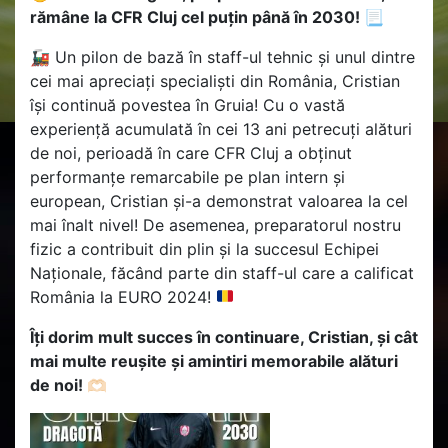
rămâne la CFR Cluj cel puțin până în 2030! 📃
🚂
Un pilon de bază în staff-ul tehnic și unul dintre
cei mai apreciați specialiști din România, Cristian
își continuă povestea în Gruia! Cu o vastă
experiență acumulată în cei 13 ani petrecuți alături
de noi, perioadă în care CFR Cluj a obținut
performanțe remarcabile pe plan intern și
european, Cristian și-a demonstrat valoarea la cel
mai înalt nivel! De asemenea, preparatorul nostru
fizic a contribuit din plin și la succesul Echipei
Naționale, făcând parte din staff-ul care a calificat
România la EURO 2024!
Îți dorim mult succes în continuare, Cristian, și cât
mai multe reușite și amintiri memorabile alături
de noi! 🫶🏻