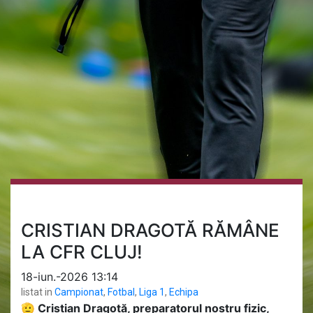
CRISTIAN DRAGOTĂ RĂMÂNE
LA CFR CLUJ!
18-iun.-2026 13:14
listat in
Campionat
,
Fotbal
,
Liga 1
,
Echipa
🫡 Cristian Dragotă, preparatorul nostru fizic,