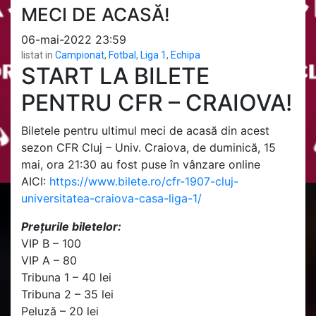
MECI DE ACASĂ!
06-mai-2022 23:59
listat in
Campionat
,
Fotbal
,
Liga 1
,
Echipa
START LA BILETE
PENTRU CFR – CRAIOVA!
Biletele pentru ultimul meci de acasă din acest
sezon CFR Cluj – Univ. Craiova, de duminică, 15
mai, ora 21:30 au fost puse în vânzare online
AICI:
https://www.bilete.ro/cfr-1907-cluj-
universitatea-craiova-casa-liga-1/
Prețurile biletelor:
VIP B – 100
VIP A – 80
Tribuna 1 – 40 lei
Tribuna 2 – 35 lei
Peluză – 20 lei