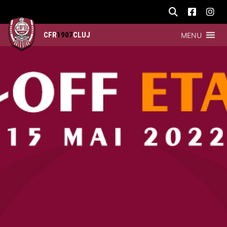
CFR
1907
CLUJ
MENU