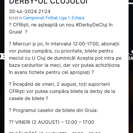
DERBY-UL CLUJULUI
30-iul.-2024 21:24
listat in
Campionat
,
Fotbal
,
Liga 1
,
Echipa
? CFRiști, ne așteaptă un nou #DerbyDeCluj în
Gruia! ?
? Miercuri și joi, în intervalul 12:00-17:00, abonații
vor putea cumpăra, cu prioritate, bilete pentru
meciul cu U Cluj de duminică! Aceștia pot intra pe
baza cardurilor la meci, dar vor putea achiziționa
în avans tichete pentru cei apropiați ?️
? Începând de vineri, 2 august, toți suporterii
CFRiști vor putea cumpăra bilete la derby de la
casele de bilete ?
? Programul caselor de bilete din Gruia:
?? VINERI (2 AUGUST) – 12:00 – 17:00