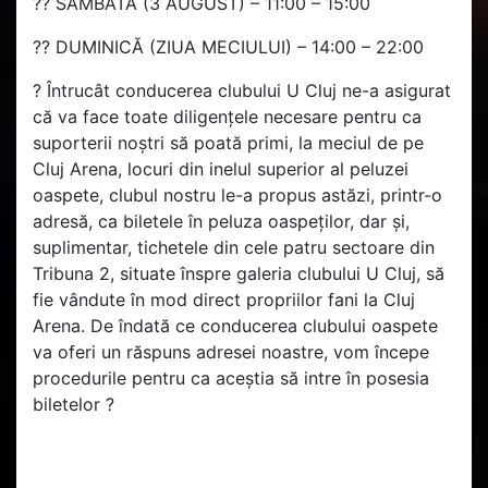
?? SÂMBĂTĂ (3 AUGUST) – 11:00 – 15:00
?? DUMINICĂ (ZIUA MECIULUI) – 14:00 – 22:00
? Întrucât conducerea clubului U Cluj ne-a asigurat
că va face toate diligențele necesare pentru ca
suporterii noștri să poată primi, la meciul de pe
Cluj Arena, locuri din inelul superior al peluzei
oaspete, clubul nostru le-a propus astăzi, printr-o
adresă, ca biletele în peluza oaspeților, dar și,
suplimentar, tichetele din cele patru sectoare din
Tribuna 2, situate înspre galeria clubului U Cluj, să
fie vândute în mod direct propriilor fani la Cluj
Arena. De îndată ce conducerea clubului oaspete
va oferi un răspuns adresei noastre, vom începe
procedurile pentru ca aceștia să intre în posesia
biletelor ?️