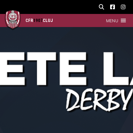
CFR
1907
CLUJ
MENU