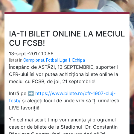
IA-TI BILET ONLINE LA MECIUL
CU FCSB!
13-sept.-2017 10:56
listat in
Campionat
,
Fotbal
,
Liga 1
,
Echipa
Începând de ASTĂZI, 13 SEPTEMBRIE, suporterii
CFR-ului își vor putea achiziționa bilete online la
meciul cu FCSB, de joi, 21 septembrie!
Intră pe
➡
https://www.bilete.ro/cfr-1907-cluj-
fcsb/
și alegeți locul de unde vrei să îți urmărești
LIVE favoriții!
?
În cel mai scurt timp vom anunța și programul
caselor de bilete de la Stadionul “Dr. Constantin
Rădulescu”, pentru fanii care vor dori să își