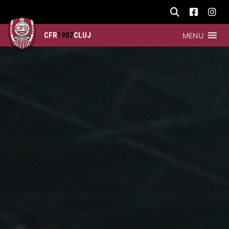
CFR
1907
CLUJ
MENU