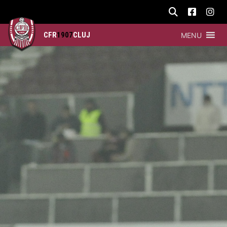
CFR
1907
CLUJ
MENU