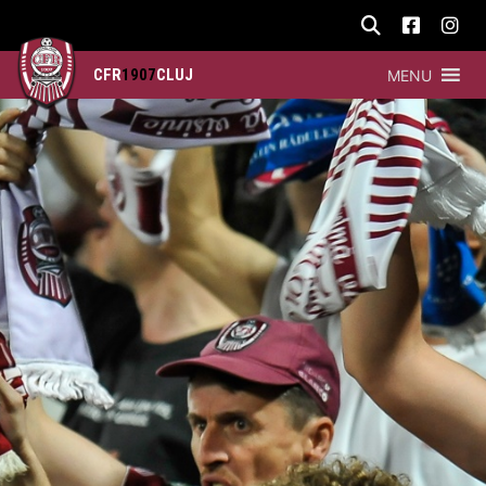
CFR
1907
CLUJ
MENU