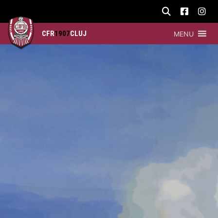
CFR
1907
CLUJ
MENU