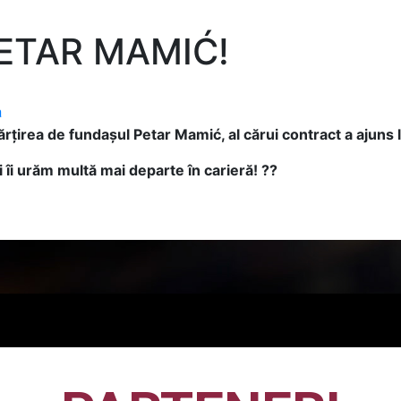
ETAR MAMIĆ!
a
țirea de fundașul Petar Mamić, al cărui contract a ajuns la
îi urăm multă mai departe în carieră! ??