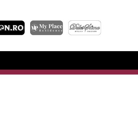
ARTICOLE RECENTE
ÎNFRÂNGERE ÎN GRUIA
DERBY-UL CLUJULUI SE JOACĂ ÎN OCTOMBRIE
FC RAPID – CFR CLUJ 3-1
BILETE PENTRU MECIUL CU TROMSØ IL
CALIFICARE ÎN TURUL 3 CONFERENCE LEAGUE