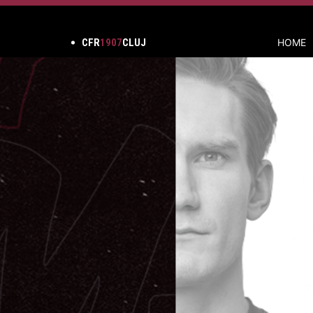
CFR
1907
CLUJ
HOME