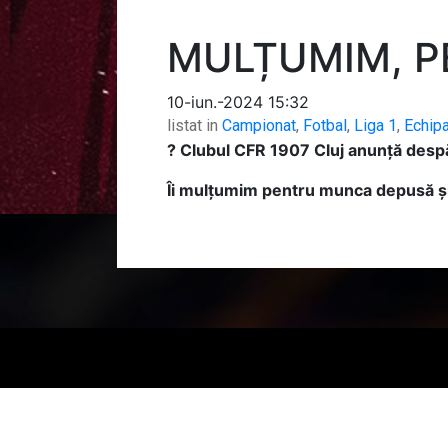
MULȚUMIM, P
10-iun.-2024 15:32
listat in
Campionat
,
Fotbal
,
Liga 1
,
Echip
? Clubul CFR 1907 Cluj anunță despăr
Îi mulțumim pentru munca depusă și 