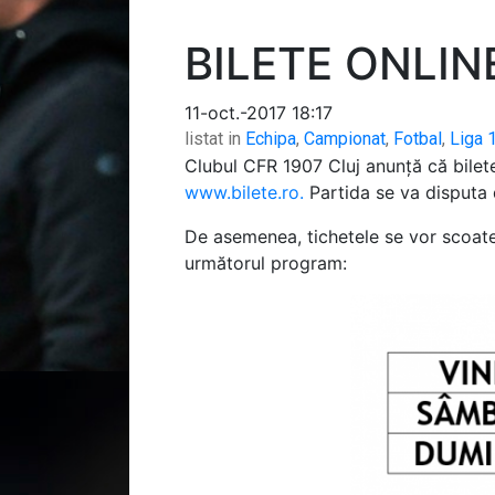
BILETE ONLI
11-oct.-2017 18:17
listat in
Echipa
,
Campionat
,
Fotbal
,
Liga 
Clubul CFR 1907 Cluj anunță că bilete
www.bilete.ro.
Partida se va disputa 
De asemenea, tichetele se vor scoate 
următorul program: