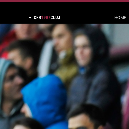
CFR
1907
CLUJ
HOME