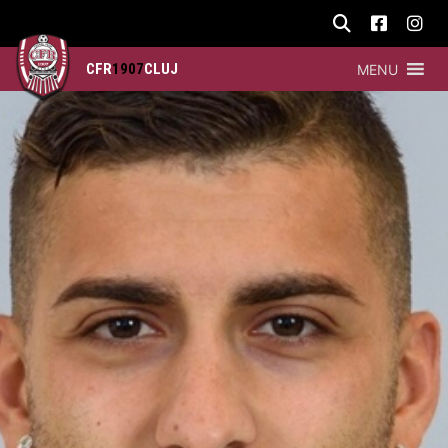
CFR
1907
CLUJ
MENU