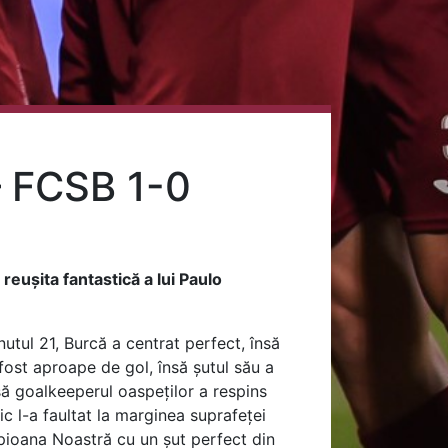
 FCSB 1-0
eușita fantastică a lui Paulo
utul 21, Burcă a centrat perfect, însă
fost aproape de gol, însă șutul său a
să goalkeeperul oaspeților a respins
ic l-a faultat la marginea suprafeței
pioana Noastră cu un șut perfect din