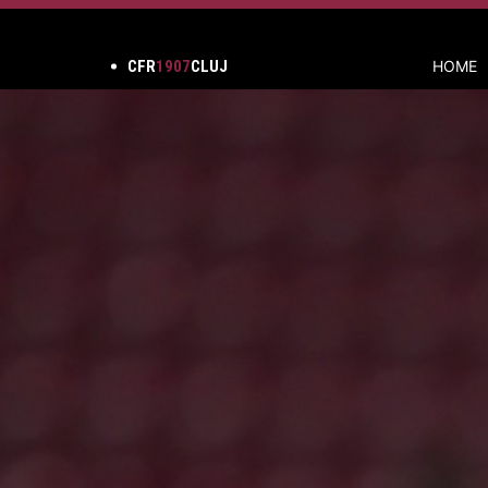
CFR
1907
CLUJ
HOME