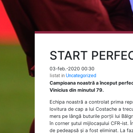
START PERFEC
03-feb.-2020 00:30
listat in
Uncategorized
Campioana noastră a început perfect 
Vinicius din minutul 79.
Echipa noastră a controlat prima repr
lovitura de cap a lui Costache a trec
mers pe lângă buturile porții lui Băl
în corner șutul mijlocașului CFR-ist. 
de pedeapsă și a fost eliminat. La f