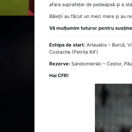
afara suprafeței de pedeapsă și a stabi
Băieții au făcut un meci mare și au re
Vă mulțumim tuturor pentru susținere
Echipa de start:
Arlauskis – Burcă, V
Costache (Petrila 84′)
Rezerve:
Sandomierski – Cestor, Pă
Hai CFR!