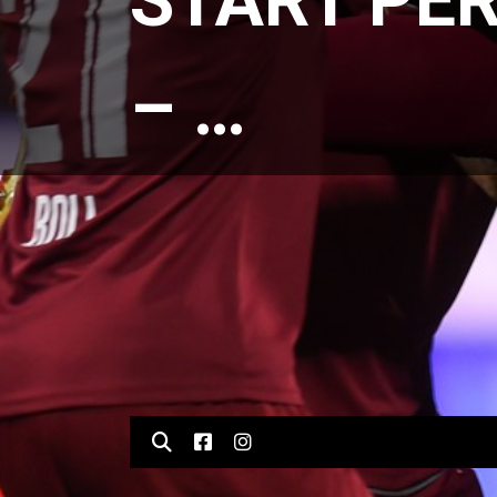
START PER
– …