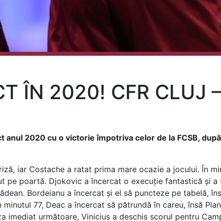
T ÎN 2020! CFR CLUJ –
anul 2020 cu o victorie împotriva celor de la FCSB, după r
iză, iar Costache a ratat prima mare ocazie a jocului. În min
ut pe poartă. Djokovic a încercat o execuție fantastică și a 
grădean. Bordeianu a încercat și el să puncteze pe tabelă, în
În minutul 77, Deac a încercat să pătrundă în careu, însă Plan
aza imediat următoare, Vinicius a deschis scorul pentru Cam