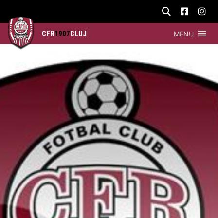
CFR
1907
CLUJ
MENU