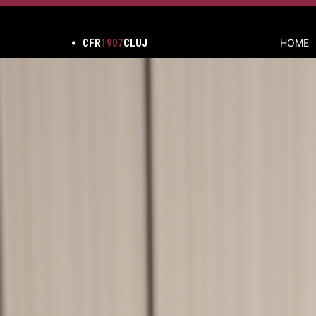
CFR
1907
CLUJ
HOME