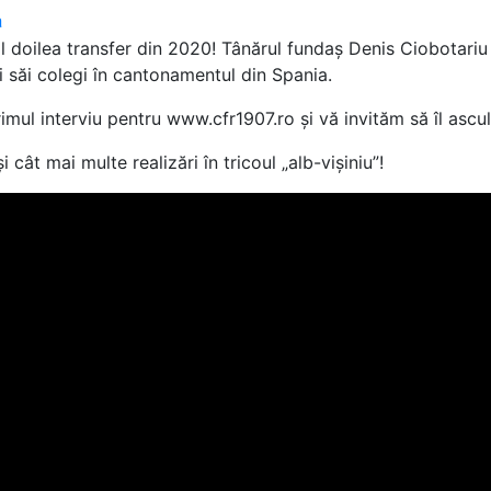
a
l doilea transfer din 2020! Tânărul fundaș Denis Ciobotariu
i săi colegi în cantonamentul din Spania.
mul interviu pentru www.cfr1907.ro și vă invităm să îl ascult
 cât mai multe realizări în tricoul „alb-vișiniu”!