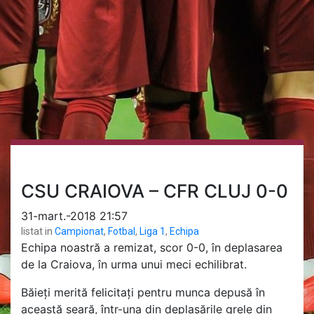
CSU CRAIOVA – CFR CLUJ 0-0
31-mart.-2018 21:57
listat in
Campionat
,
Fotbal
,
Liga 1
,
Echipa
Echipa noastră a remizat, scor 0-0, în deplasarea
de la Craiova, în urma unui meci echilibrat.
Băieți merită felicitați pentru munca depusă în
această seară, într-una din deplasările grele din