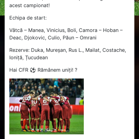
acest campionat!
Echipa de start:
Vâtcă – Manea, Vinicius, Boli, Camora – Hoban –
Deac, Djokovic, Culio, Păun – Omrani
Rezerve: Duka, Mureșan, Rus L., Mailat, Costache,
Ioniță, Țucudean
Hai CFR ⚽️ Rămânem uniți! ?