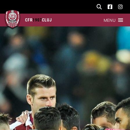
CFR
1907
CLUJ
MENU