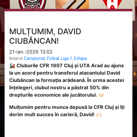
MULȚUMIM, DAVID
CIUBĂNCAN!
21-ian.-2026 13:02
listat in
Campionat
,
Fotbal
,
Liga 1
,
Echipa
🚂 Cluburile CFR 1907 Cluj și UTA Arad au ajuns
la un acord pentru transferul atacantului David
Ciubăncan la formația arădeană. În urma acestei
înțelegeri, clubul nostru a păstrat 50% din
drepturile economice ale jucătorului. 🤝🏻
Mulţumim pentru munca depusă la CFR Cluj şi îți
dorim mult succes în carieră, David! 🙌🏻