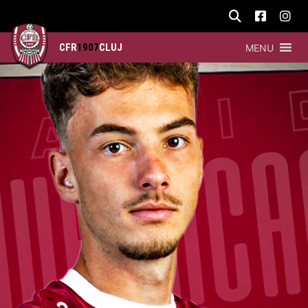
CFR
1907
CLUJ
MENU